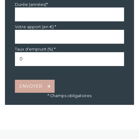
Durée (années)*
Votre apport (en €) *
Taux d'emprunt (%) *
ENVOYER
* Champs obligatoires