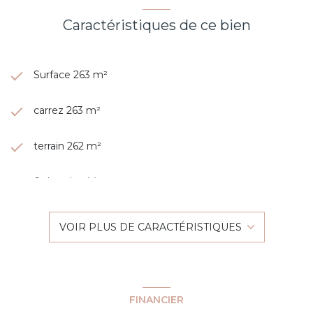
Caractéristiques de ce bien
Surface 263 m²
carrez 263 m²
terrain 262 m²
6 chambre(s)
3 salle(s) de bain
VOIR PLUS DE CARACTÉRISTIQUES
1 salle(s) d'eau
construit en 2009
FINANCIER