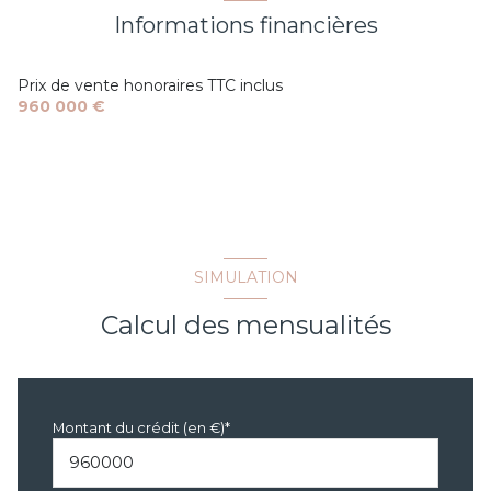
cuisine américaine (équipée)
Informations financières
Chauffage individuel : air pulsé (climatisation)
Prix de vente honoraires TTC inclus
960 000 €
3 garage(s)
exposition Sud
4 niveau(x)
SIMULATION
vue Dégagée
Calcul des mensualités
terrasse
Montant du crédit (en €)*