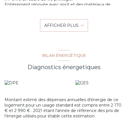
Entièrement rénovée avec goût et des matériaux de
qualité, elle est édifiée sur un terrain plat et arboré de 795
m², avec la possibilité d’y aménager une piscine.
Le niveau principal propose un lumineux séjour avec cuisine
AFFICHER PLUS
ouverte équipée donnant sur une terrasse ensoleillée, trois
chambres, une salle d’eau moderne et des toilettes
séparées.
Le rez-de-jardin, aménagé comme un espace indépendant,
comprend un second salon avec cuisine américaine, une
chambre, une salle d’eau avec WC, une buanderie, un
BILAN ÉNERGÉTIQUE
garage ainsi qu'une belle terrasse couverte de 50 m², idéale
pour recevoir.
Diagnostics énergetiques
Ce bien rare allie confort moderne, calme et proximité
immédiate des commodités et de la mer.
Montant estimé des dépenses annuelles d'énergie de ce
logement pour un usage standard est compris entre 2 170
€ et 2 990 € . 2021 étant l'année de référence des prix de
l'énergie utilisés pour établir cette estimation.