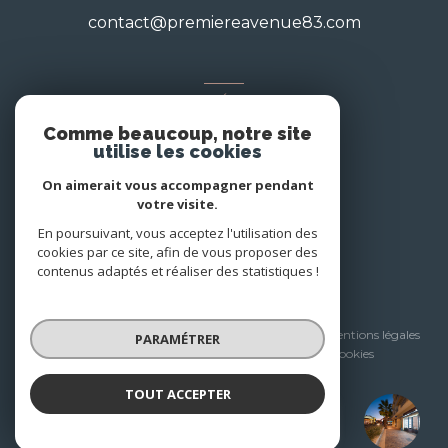
contact@premiereavenue83.com
NOS RÉSEAUX
Comme beaucoup, notre site
Nous suivre
utilise les cookies
On aimerait vous accompagner pendant
votre visite.
En poursuivant, vous acceptez l'utilisation des
cookies par ce site, afin de vous proposer des
contenus adaptés et réaliser des statistiques !
© 2026 | Tous droits réservés
Nos honoraires
Nos partenaires
Mentions légales
PARAMÉTRER
Admin
Politique RGPD
Cookies
TOUT ACCEPTER
Réalisé par :
PREMIÈRE AVENUE
Agence