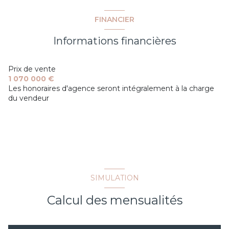
construit en 1969
FINANCIER
cuisine américaine (équipée)
Informations financières
Chauffage central : chaudière (fioul)
Prix de vente
1 070 000 €
Les honoraires d'agence seront intégralement à la charge
1 garage(s)
du vendeur
2 parking(s)
exposition Sud-Ouest
2 niveau(x)
SIMULATION
vue jardin
Calcul des mensualités
terrasse