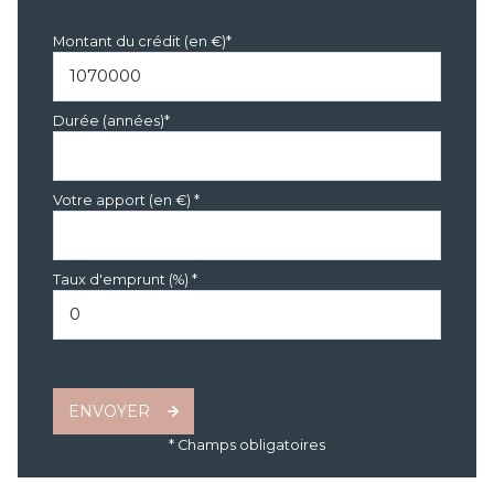
arboré
Montant du crédit (en €)*
piscinable
Durée (années)*
interphone
Votre apport (en €) *
Taux d'emprunt (%) *
ENVOYER
* Champs obligatoires