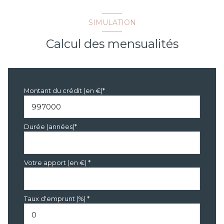
SIMULATION
Calcul des mensualités
Montant du crédit (en €)*
Durée (années)*
Votre apport (en €) *
Taux d'emprunt (%) *