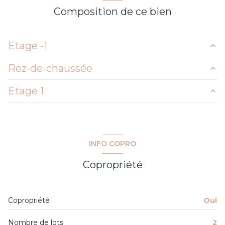
construit en 2006
Composition de ce bien
cuisine américaine (équipée)
Etage -1
Chauffage individuel : air pulsé (climatisation)
Rez-de-chaussée
SOUS-SOL
25 m²
1 garage(s)
Etage 1
salon/sejour
44.52 m²
exposition Sud
cuisine
10.23 m²
chambre
14.21 m²
chambre
16.43 m²
1 côté(s) mitoyen(s)
chambre
14.21 m²
INFO COPRO
loggia
23.03 m²
salle d'eau
3.60 m²
2 niveau(x)
Copropriété
garage
25 m²
terrasse
Copropriété
Oui
interphone
Nombre de lots
2