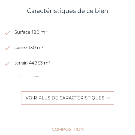
Caractéristiques de ce bien
Surface 180 m²
carrez 130 m²
terrain 448,53 m²
séjour 44,52 m²
3 chambre(s)
VOIR PLUS DE CARACTÉRISTIQUES
1 salle(s) de bain
2 salle(s) d'eau
COMPOSITION