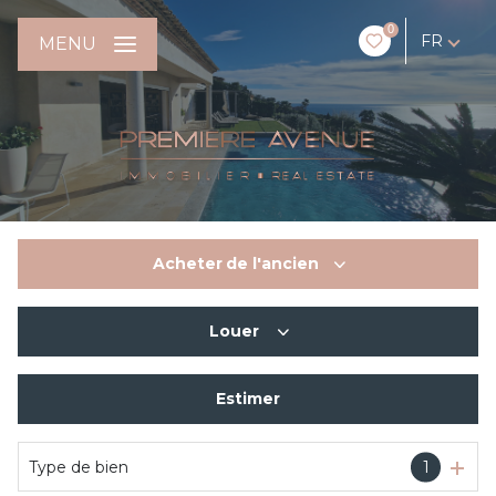
0
FR
MENU
Acheter
de l'ancien
Louer
De l'ancien
Estimer
En saisonnier
Type de bien
1