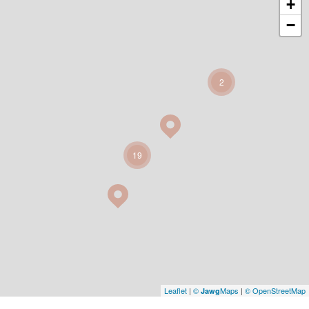
+
−
2
19
Leaflet
|
©
Maps
|
© OpenStreetMap
Jawg