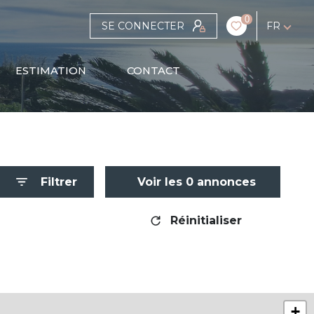
0
SE CONNECTER
FR
ESTIMATION
CONTACT
Filtrer
Voir les
0
annonces
Réinitialiser
+