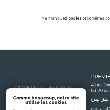
Ne manquez pas les prochaines opp
PREMI
46 Av Cha
83120
Sa
Comme beaucoup, notre site
04 94 
utilise les cookies
contact