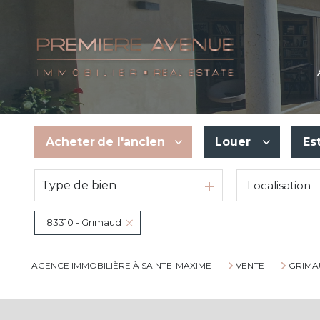
Acheter
de l'ancien
Louer
Es
Type de bien
Localisation
De l'ancien
En saisonnier
83310 - Grimaud
AGENCE IMMOBILIÈRE À SAINTE-MAXIME
VENTE
GRIMA