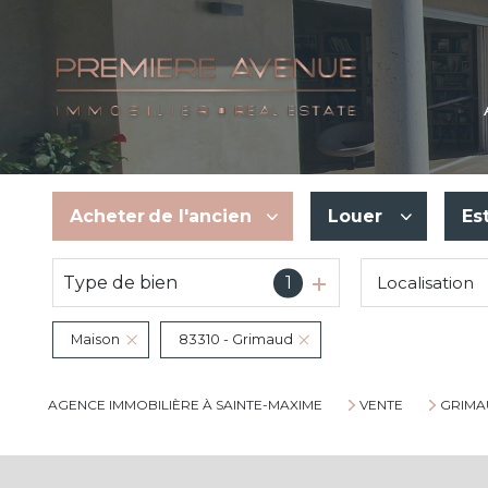
Acheter
de l'ancien
Louer
Es
Type de bien
1
Localisation
De l'ancien
En saisonnier
Maison
83310 - Grimaud
AGENCE IMMOBILIÈRE À SAINTE-MAXIME
VENTE
GRIMA