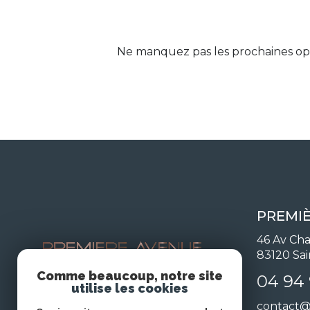
Ne manquez pas les prochaines opp
PREMI
46 Av Cha
83120
Sa
Comme beaucoup, notre site
04 94 
utilise les cookies
contact