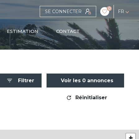
0
SE CONNECTER
FR
ESTIMATION
CONTACT
Filtrer
Voir les
0
annonces
Réinitialiser
+