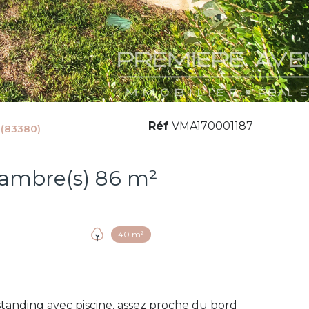
Réf
VMA170001187
 (83380)
Villa 4 pièce(s) 3 chambre(s) 86 m²
40 m²
standing avec piscine, assez proche du bord