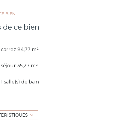
CE BIEN
s de ce bien
carrez 84,77 m²
séjour 35,27 m²
1 salle(s) de bain
construit en 2007
Chauffage individuel : air pulsé
TÉRISTIQUES
(climatisation)