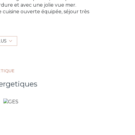
rdure et avec une jolie vue mer.
le cuisine ouverte équipée, séjour très
mptueux et sécurisé.
ins, wc indépendant.
LUS
exposé sont disponibles sur le site
Géorisques
ÉTIQUE
ergetiques