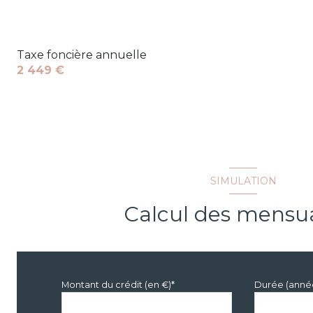
Taxe foncière annuelle
2 449 €
SIMULATION
Calcul des mensua
Montant du crédit (en €)*
Durée (anné