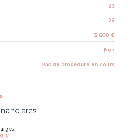
23
26
3 600 €
Non
Pas de procédure en cours
ER
inancières
arges
0 €