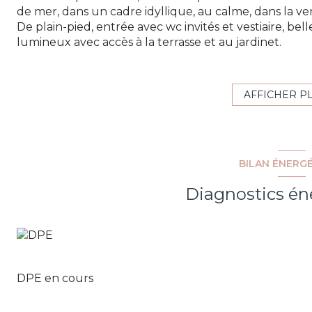
de mer, dans un cadre idyllique, au calme, dans la ve
De plain-pied, entrée avec wc invités et vestiaire, bel
lumineux avec accès à la terrasse et au jardinet.
La vue mer est parfaitement dégagée et le cadre so
A l'étage 3 chambres, 1 salle de douche,1 salle de ba
Place de parking privée et garage.
AFFICHER P
Coup de cœur assuré !!!!!!!
Les informations sur les risques auxquels ce bien est 
BILAN ÉNERG
Diagnostics én
DPE en cours