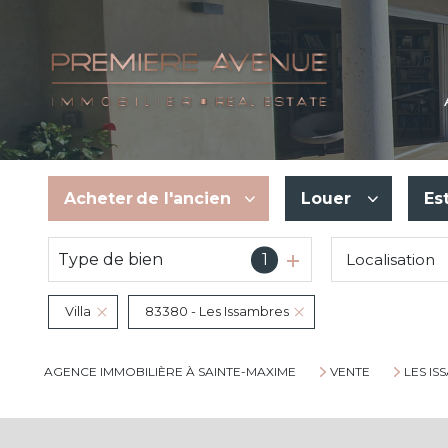
Acheter
de l'ancien
Louer
Es
Type de bien
1
Localisation
De l'ancien
En saisonnier
Villa
83380 - Les Issambres
AGENCE IMMOBILIÈRE À SAINTE-MAXIME
VENTE
LES IS