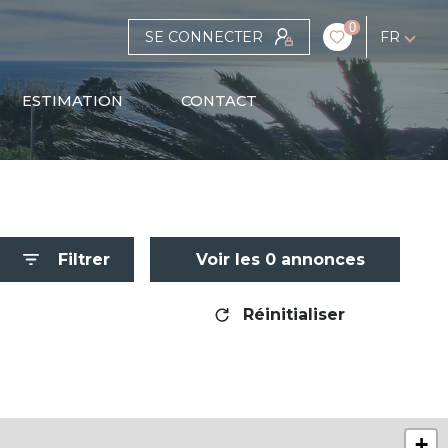
0
SE CONNECTER
FR
ESTIMATION
CONTACT
Filtrer
Voir les
0
annonces
Réinitialiser
+