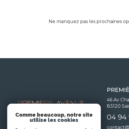
Ne manquez pas les prochaines opp
PREMI
46 Av Cha
83120
Sa
Comme beaucoup, notre site
04 94 
utilise les cookies
contact