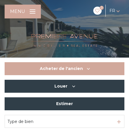
0
FR
MENU
Acheter
de l'ancien
Louer
De l'ancien
Estimer
En saisonnier
Type de bien