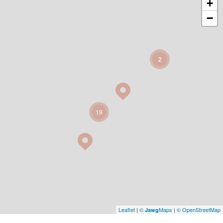
+
−
2
19
Leaflet
|
©
Maps
|
© OpenStreetMap
Jawg