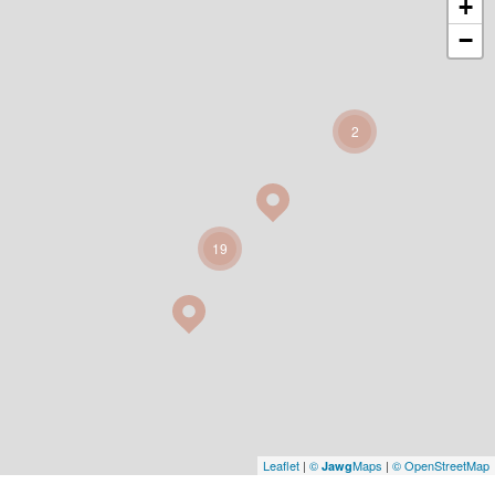
+
−
2
19
Leaflet
|
©
Maps
|
© OpenStreetMap
Jawg