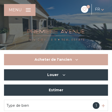
0
FR
MENU
Acheter
de l'ancien
Louer
De l'ancien
Estimer
En saisonnier
Type de bien
1