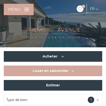
0
FR
MENU
Acheter
Louer
en saisonnier
De l'ancien
Estimer
En saisonnier
Type de bien
1